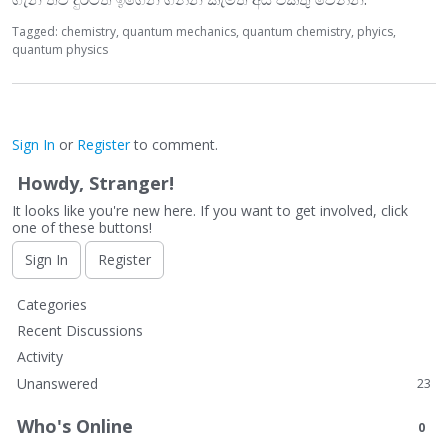
Tagged:
chemistry
quantum mechanics
quantum chemistry
phyics
quantum physics
Sign In
or
Register
to comment.
Howdy, Stranger!
It looks like you're new here. If you want to get involved, click
one of these buttons!
Sign In
Register
Q
Categories
u
Recent Discussions
i
Activity
c
Unanswered
23
k
L
Who's Online
0
i