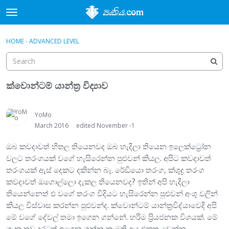
t
o
×
Sign In
·
Register
g
HOME
›
ADVANCED LEVEL
Sign In
Register
g
l
e
Categories
m
ක්වොන්ටම් යාන්ත්‍ර විද්‍යාව
e
Discussions
n
u
YoMo
Activity
March 2016
edited November -1
ඔබ කවදාවත් හිතල තියෙනවද ඔබ හැදිලා තියෙන ඉලෙක්ට්‍රෝන
වලට තරංගයක් වගේ හැසිරෙන්න පුළුවන් කියල. අපිට කවදාවත්
තරංගයක් ඇස් දෙකට දකින්න බෑ. රේඩියො තරංග, ක්ශුද්‍ර තරංග
කවදාවත් ඔගොල්ලො දැකල තියෙනවද? ඉතින් අපි හැදිලා
තියෙන්නෙත් එ වගේ තරංග විදියට හැසිරෙන්න පුළුවන් අංශු වලින්
කියල විස්වාස කරන්න පුළුවන්ද. ක්වොන්ටම් යාන්ත්‍රවිද්යාවෙදි අපි
මේ වගේ දේවල් තමා ඉගෙන ගන්නේ. හරිම ප්‍රියජනක විශයක්. මේ
ගැන තව දුරටත් ඉගෙන ගන්න කැමති අය එකතු වෙන්න.