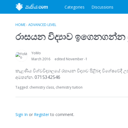
Categories
Discussions
HOME
›
ADVANCED LEVEL
රාසයන විද්‍යාව ඉගෙනගන්න සු
YoMo
March 2016
edited November -1
කැළණිය විශ්වවිද්‍යාලයේ රසායන විද්‍යාව පිළිබඳ විශේෂවේදී 
අමතන්න. 0715342546
Tagged:
chemistry class
chemistry tuition
Sign In
or
Register
to comment.