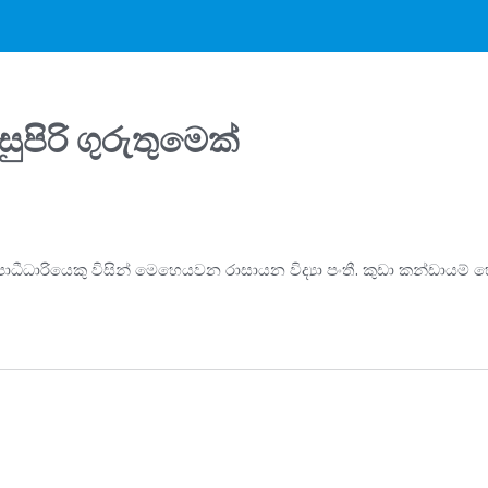
පිරි ගුරුතුමෙක්
උපාධීධාරියෙකු විසින් මෙහෙයවන රාසායන විද්‍යා පංතී. කුඩා කන්ඩායම් 