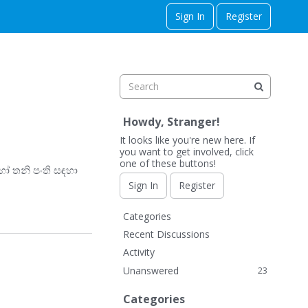
Sign In
Register
Howdy, Stranger!
It looks like you're new here. If
you want to get involved, click
one of these buttons!
හෝ තනි පංති සඳහා
Sign In
Register
Q
Categories
u
Recent Discussions
i
Activity
c
Unanswered
23
k
L
Categories
i