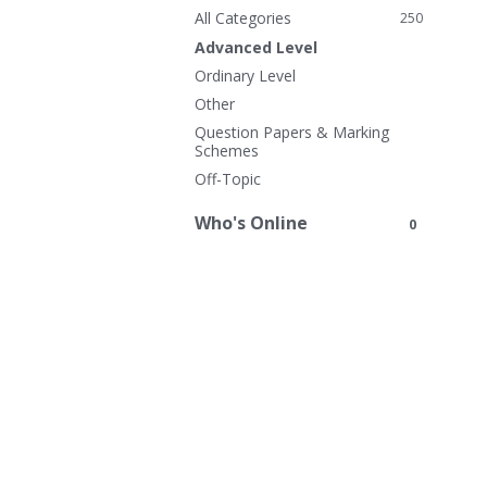
n
All Categories
250
k
Advanced Level
s
Ordinary Level
Other
Question Papers & Marking
Schemes
Off-Topic
Who's Online
0