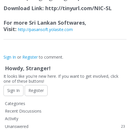
Download Link:
http://tinyurl.com/NIC-SL
For more Sri Lankan Softwares,
Visit:
http://pasansoft.yolasite.com
Sign In
or
Register
to comment.
Howdy, Stranger!
It looks like you're new here. If you want to get involved, click
one of these buttons!
Sign In
Register
Q
Categories
u
Recent Discussions
i
Activity
c
Unanswered
23
k