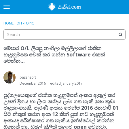
t
o
×
Sign In
·
Register
g
HOME
›
OFF-TOPIC
Sign In
Register
g
l
e
Categories
m
මේපාර O/L ලියපු නංගිලා මල්ලිලාගේ ජාතික
e
හැදුනුම්පත චෙක් කර ගන්න Software එකක්
Discussions
n
මෙන්න...
u
Activity
pasansoft
December 2016
edited January 2017
පුද්ගලයෙකුගේ ජාතික හැදුනුම්පත් අංකය ඇතුල් කර
උපන් දිනය හා ලිංග භේදය ලබා ගත හැකි ඉතා කුඩා
මෘදුකාංගයකි. පැරණි අංකය මෙන්ම 2016 ජනවාරි 01
සිට නිකුත් කරන අංක 12 කින් යුත් නව හැදුනුම්පත්
අංකයද පරීක්ෂාකර ගත හැකිය.ඉන්ස්ටොල් කරන්න
ඕනෙත් නෑ. ඩබල් ක්ලික් කලාම open වෙනවා.