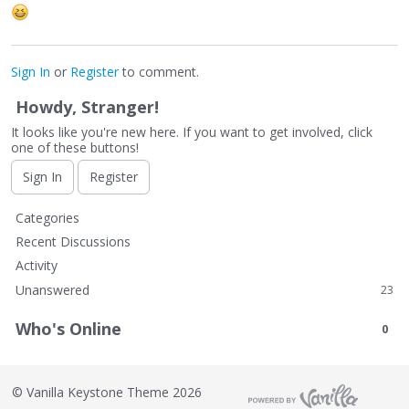
Sign In
or
Register
to comment.
Howdy, Stranger!
It looks like you're new here. If you want to get involved, click
one of these buttons!
Sign In
Register
Q
Categories
u
Recent Discussions
i
Activity
c
Unanswered
23
k
L
Who's Online
0
i
n
k
©
Vanilla Keystone Theme 2026
s