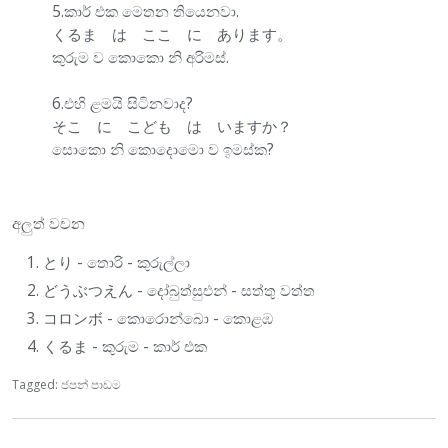
5.කාර් එක මෙතන තියෙනවා.
くるま は ここ に あります。
කුරුම ව කොකො නි අරිමස්.
6.එහි ළමයි සිටිනවාද?
そこ に こども は いますか？
සොකො නි කොදොමො ව ඉමස්ක?
අලුත් වචන
とり - තොරි - කුරුල්ලා
どうぶつえん - දෝබුත්සුඑන් - සත්තු වත්ත
コロンボ - කොරොන්බො - කොළඹ
くるま - කුරුම - කාර් එක
Tagged:
ජපන් පාඩම