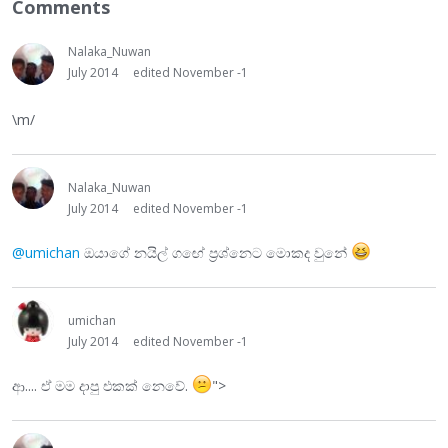
Comments
Nalaka_Nuwan
July 2014
edited November -1
\m/
Nalaka_Nuwan
July 2014
edited November -1
@umichan
ඔයාගේ නයිල් ගඟේ ප්‍රශ්නෙට මොකද වුනේ
umichan
July 2014
edited November -1
ආ.... ඒ මම දාපු එකක් නෙවේ.
">