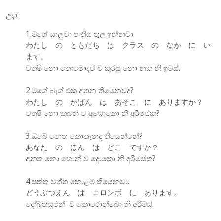
උදා:
1.මගේ යාලුවා පංතිය තුල ඉන්නවා.
わたし の ともだち は クラス の なか に い
ます。
වතෂි නො තොමොදචි ව කුරසු නො නක නි ඉමස්.
2.මගේ බැග් එක අතන තියෙනවද?
わたし の かばん は あそこ に ありますか？
වතෂි නො කබන් ව අසොකො නි අරිමස්ක?
3.ඔබේ පොත කොතැනද තියෙන්නේ?
あなた の ほん は どこ ですか？
අනත නො හොන් ව දොකො නි අරිමස්ක?
4.සත්තු වත්ත කොළඹ තියෙනවා.
どうぶつえん は コロンボ に あります。
දෝබුත්සුඑන් ව කොරොන්බො නි අරිමස්.