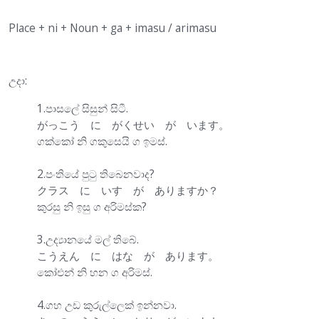
Place + ni + Noun + ga + imasu / arimasu
උදා:
1.පාසලේ සිසුන් සිටී.
がっこう に がくせい が います。
ගක්කෝ නි ගකුසෙයි ග ඉමස්.
2.පංතියේ පුටු තිබෙනවාද?
クラス に いす が ありますか？
කුරසු නි ඉසු ග අරිමස්ක?
3.උද්‍යානයේ මල් තිබේ.
こうえん に はな が あります。
කෝඑන් නි හන ග අරිමස්.
4.ගහ උඩ කුරුල්ලෙක් ඉන්නවා.