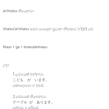
arimasu-තියෙනවා
imasu/arimasu සමග යෙදෙන ප්‍රධාන නිපාතය ‘ග’(が) වේ.
Noun + ga + imasu/arimasu
උදා:
1.ළමයෙක් ඉන්නවා.
こども が います。
කොදොමො ග ඉමස්.
2.මේසයක් තිබෙනවා.
テーブル が あります。
තේබුරු ග අරිමස්.