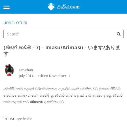
t
o
×
Sign In
·
Register
g
HOME
›
OTHER
Sign In
Register
g
l
e
Categories
m
(ජපන් පාඩම - 7) - Imasu/Arimasu - います/ありま
e
す
Discussions
n
u
Activity
umichan
July 2014
edited November -1
යම්කිසි නාම පදයක් වර්තමානකාල ඇතාර්ථයෙන් පවතින බව ප්‍රකාශ කිරීමට
මෙම පද යොදා ගැනේ. මෙහිදී ප්‍රාණවාචි නාම පදයක් නම් imasu ද අප්‍රාණවාචි
නාම පදයක් නම් arimasu ද භාවිතා වේ.
imasu-ඉන්නවා