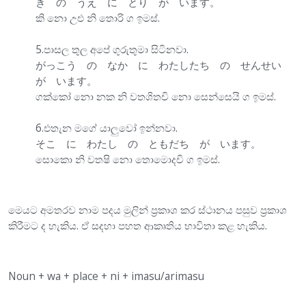
き の うえ に とり が います。
කි නො උඑ නි තොරි ග ඉමස්.
5.පාසල තුල අපේ ගුරුතුමා සිටිනවා.
がっこう の なか に わたしたち の せんせい
が います。
ගක්කෝ නො නක නි වතශිතචි නො සෙන්සෙයි ග ඉමස්.
6.එතැන මගේ යාලුවෝ ඉන්නවා.
そこ に わたし の ともだち が います。
සොකො නි වතෂි නො තොමොදචි ග ඉමස්.
මෙයට අමතරව නාම පදය මුලින් ප්‍රකාශ කර ස්ථානය පසුව ප්‍රකාශ
කිරීමට ද හැකිය. ඒ සදහා පහත ආකෘතිය භාවිතා කළ හැකිය.
Noun + wa + place + ni + imasu/arimasu