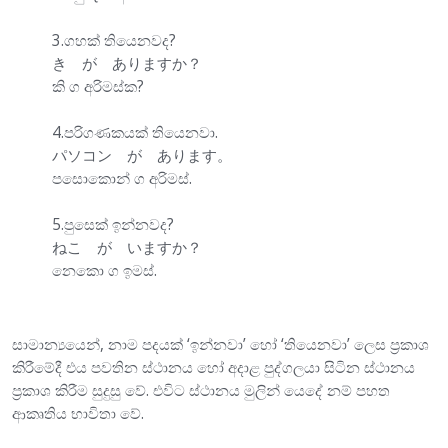
3.ගහක් තියෙනවද?
き が ありますか？
කි ග අරිමස්ක?
4.පරිගණකයක් තියෙනවා.
パソコン が あります。
පසොකොන් ග අරිමස්.
5.පුසෙක් ඉන්නවද?
ねこ が いますか？
නෙකො ග ඉමස්.
සාමාන්‍යයෙන්, නාම පදයක් ‘ඉන්නවා’ හෝ ‘තියෙනවා’ ලෙස ප්‍රකාශ
කිරීමේදී එය පවතින ස්ථානය හෝ අදාළ පුද්ගලයා සිටින ස්ථානය
ප්‍රකාශ කිරීම සුදුසු වේ. එවිට ස්ථානය මුලින් යෙදේ නම් පහත
ආකෘතිය භාවිතා වේ.